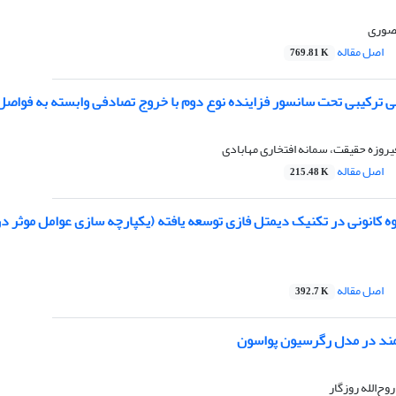
نصوری
اصل مقاله
769.81 K
ابی ترکیبی تحت سانسور فزاینده نوع دوم با خروج تصادفی وابسته به فو
یروزه حقیقت، سمانه افتخاری مهابادی
اصل مقاله
215.48 K
 کانونی در تکنیک دیمتل فازی توسعه یافته (یکپارچه سازی عوامل موثر در 
اصل مقاله
392.7 K
مند در مدل رگرسیون پواسون
ح‌الله روزگار