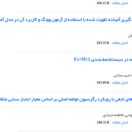
اصل مقاله
166.15 K
ری آمیخته تقویت شده با استفاده از آزمون وونگ و کاربرد آن در مدل آمی
ان
اصل مقاله
263.33 K
در سیستم صف‌بندی Er/M/2
 شهرستانی
اصل مقاله
195.09 K
ای تابعی با رویکرد رگرسیون مولفه اصلی بر اساس معیار اعتبار سنجی متقاب
روحی، فاطمه جهادی
اصل مقاله
288.11 K