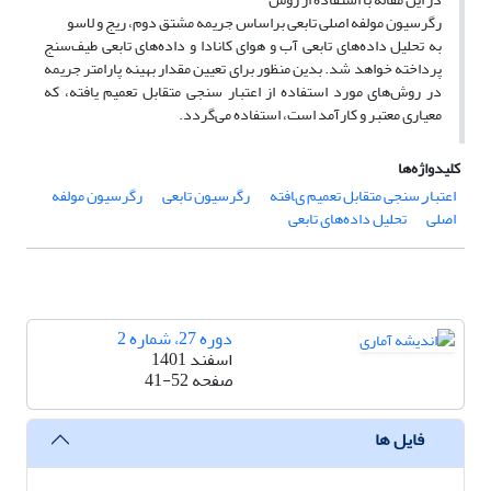
رگرسیون مولفه اصلی تابعی براساس جریمه‌ مشتق دوم، ریج و لاسو
به تحلیل داده‌های تابعی آب و هوای کانادا و داده‌های تابعی طیف‌سنج
پرداخته خواهد شد. بدین منظور برای تعیین مقدار بهینه پارامتر جریمه
در روش‌های مورد استفاده از اعتبار سنجی متقابل تعمیم یافته‏‏، که
معیاری معتبر و کارآمد است‏، استفاده می‌گردد.
کلیدواژه‌ها
اﻋﺘﺒﺎﺭ ﺳﻨﺠﯽ ﻣﺘﻘﺎﺑﻞ ﺗﻌﻤﯿﻢ یﺎفته‎‌‌
رگرسیون تابعی
رگرسیون مولفه
اصلی
تحلیل داده‌های تابعی
دوره 27، شماره 2
اسفند 1401
صفحه
41-52
فایل ها