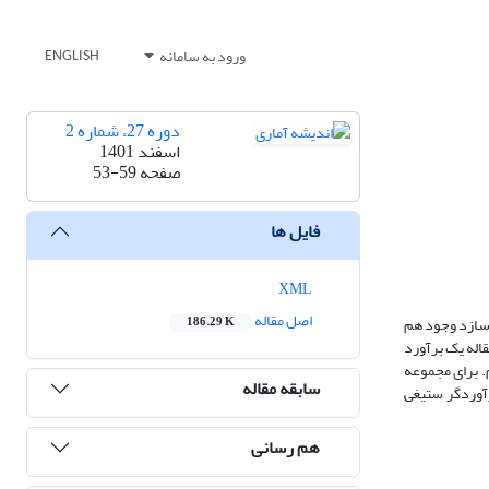
ورود به سامانه
ENGLISH
دوره 27، شماره 2
اسفند 1401
صفحه
53-59
فایل ها
XML
اصل مقاله
 سازد وجود هم
186.29 K
اله یک برآورد
. برای مجموعه
سابقه مقاله
سبه و با برآوردگر ستیغی
هم رسانی