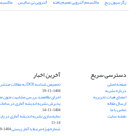
رگرسیون ریج
ماکسیمم آنتروپی تعمیم یافته
آنتروپی تی سالیس
ماکسیمم 
دسترسی سریع
آخرین اخبار
صفحه اصلی
تخصیص شناسه DOI به مقالات منتشرشده در سال ۱۴۰۳
درباره نشریه
1404-11-19
اعضای هیات تحریریه
اجرای نظام‌مند بررسی مشابهت متون مق
ارسال مقاله
پذیرش نشریه اندیشه آماری در سامانه SUDOC فرانس
تماس با ما
1404-11-14
نقشه سایت
نمایه‌سازی نشریه اندیشه آماری در پایگاه D
11-14
شماره ویژه مرتبط با آمار زیستی
1404-09-01