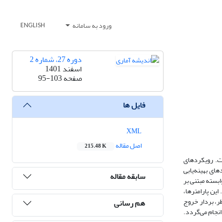
ورود به سامانه
ENGLISH
دوره 27، شماره 2
اسفند 1401
صفحه
95-103
فایل ها
XML
اصل مقاله
215.48 K
ست. رویکردهای
ای بهینه‌یابی
سابقه مقاله
سته‌ مبتنی بر
ین پارامترها،
ر، بردار خروج
هم رسانی
انجام می‌گردد.