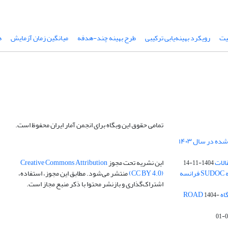
یت
رویکرد بهینه‌یابی ترکیبی
طرح بهینه چند-هدفه
میانگین زمان آزمایش
ه
تمامی حقوق این وبگاه برای انجمن آمار ایران محفوظ است.
الات
این نشریه تحت مجوز
Creative Commons Attribution
1404-11-14
ه
(CC BY 4.0)
منتشر می‌شود. مطابق این مجوز، استفاده،
اشتراک‌گذاری و بازنشر محتوا با ذکر منبع مجاز است.
ROA
1404-