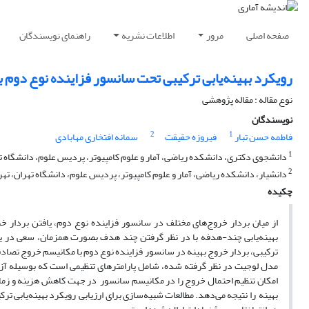
صفحه اصلی
مرور
اطلاعات نشریه
راهنمای نویسندگان
رویکرد بهینه‌یابی ترکیبی تحت سانسور فزاینده نوع دو
نوع مقاله : مقاله پژوهشی
نویسندگان
2
1
فاطمه حسن تبار
فیروزه حقیقت
سمانه افتخاری مهابادی
1
دانشجوی دکتری، دانشکده ریاضی، آمار و علوم کامپیوتر، پردیس علوم، دانشگاه تهر
2
دانشیار، دانشکده ریاضی، آمار و علوم کامپیوتر، پردیس علوم، دانشگاه تهران، تهرا
چکیده
از میان بردار خروج‌های مختلف در سانسور فزاینده نوع دوم، یافتن بردار خ
بهینه‌یابی چند-هدفه با در نظر گرفتن چند هدف بصورت همزمان، سعی در یافتن 
ترکیبی، بردار خروج بهینه در سانسور فزاینده نوع دوم با مکانیسم خروج تصادف
مدل لوجیت در نظر گرفته شده، شامل پارامترهای تنظیمی است که بوسیله آزما
امکان تنظیم احتمال خروج را در مکانیسم سانسور در جهت کاهش هزینه و زمان آز
بهینه را نتیجه می‌دهد. مطالعات شبیه‌سازی برای ارزیابی رویکرد بهینه‌یابی تر