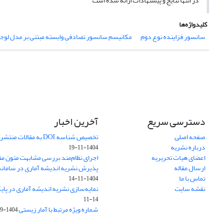
در انتها نتایج و پیشنهادات ارائه شده است
کلیدواژه‌ها
سانسور فزاینده نوع دوم
مکانیسم سانسور تصادفیِ وابسته مبتنی بر مدل لوج
دسترسی سریع
آخرین اخبار
صفحه اصلی
تخصیص شناسه DOI به مقالات منتشرشده در سال ۱۴۰۳
درباره نشریه
1404-11-19
اعضای هیات تحریریه
اجرای نظام‌مند بررسی مشابهت متون مق
ارسال مقاله
پذیرش نشریه اندیشه آماری در سامانه SUDOC فرانس
تماس با ما
1404-11-14
نقشه سایت
نمایه‌سازی نشریه اندیشه آماری در پایگاه D
11-14
شماره ویژه مرتبط با آمار زیستی
1404-09-01