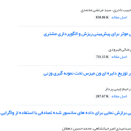
حبیب نادری، سید مرتضی محمدی
اصل مقاله
830.86 K
موثر برای پیش‌بینی ریزش و الگوپردازی مشتری
 رضائی قهرودی
اصل مقاله
711.15 K
ر توزیع دایره ای ون میزس تحت نمونه گیری وزنی
رحیم چینی پرداز
اصل مقاله
207.67 K
 برازش نمایی برای داده های سانسور شده تصادفی با استفاده از واگرایی L2
سیدمهدی امیرجهانشاهی، محمدحسین دهقان