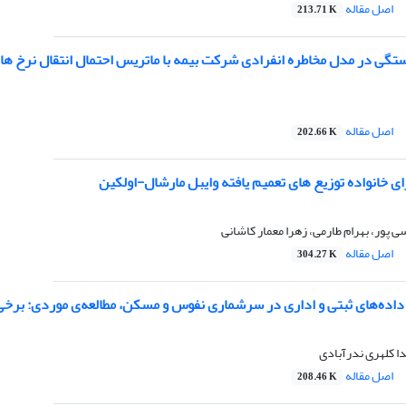
اصل مقاله
213.71 K
تگی در مدل مخاطره انفرادی شرکت بیمه با ماتریس احتمال انتقال نرخ ها
اصل مقاله
202.66 K
ای خانواده توزیع های تعمیم یافته وایبل مارشال-اولکین
 پور، بهرام طارمی، زهرا معمار کاشانی
اصل مقاله
304.27 K
داده‌های ثبتی و اداری در سرشماری نفوس و مسکن، مطالعه‌ی موردی: برخی 
یدا کلهری ندرآبادی
اصل مقاله
208.46 K