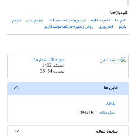
کلیدواژه‌ها
تابع بقا
تابع مخاطره
توزیع وایبل تعمیم یافته
توزیع ریلی
توزیع
پارتو
آمار بیزی
روش زنجیره مارکف مونت کارلو
دوره 28، شماره 2
اسفند 1402
صفحه
35-54
فایل ها
XML
اصل مقاله
304.27 K
سابقه مقاله