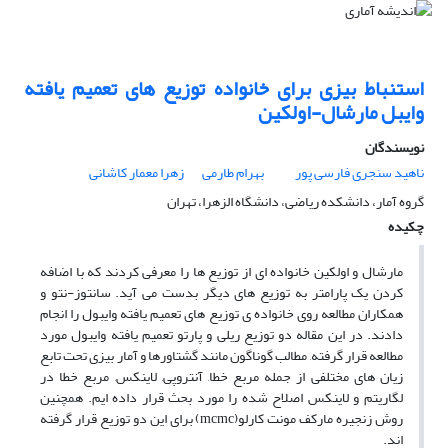
استنباط بیزی برای خانواده توزیع های تعمیم یافته
وایبل مارشال-اولکین
نویسندگان
ناهید سنجری فارسی پور
بهرام طارمی
زهرا معمار کاشانی
گروه آمار، دانشکده ریاضی، دانشگاه الزهرا، تهران
چکیده
مارشال و اولکین خانواده ای از توزیع ها را معرفی کردند که با اضافه
کردن یک پارامتر به توزیع های دیگر بدست می آید. سانتوز-نتو و
همکاران مطالعه روی خانواده ی توزیع های تعمیم یافته وایبول را انجام
دادند. در این مقاله دو توزیع ریلی و پارتو تعمیم یافته وایبول مورد
مطالعه قرار گرفته, مطالب گوناگون مانند گشتاورها و آمار بیزی تحت تابع
زیان های مختلفی از جمله مربع خطا, آنتروپی, لاینکس, مربع خطا در
لگاریتم و لاینکس اصلاح شده را مورد بحث قرار داده ایم. همچنین
روش زنجیره مارکف مونت کارلو(mcmc) برای این دو توزیع قرار گرفته
اند.