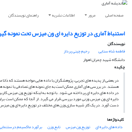
صفحه اصلی
مرور
اطلاعات نشریه
راهنمای نویسندگان
استنباط آماری در توزیع دایره ای ون میزس تحت نمونه گی
نویسندگان
فاطمه شاه سنایی
رحیم چینی پرداز
دانشگاه شهید چمران اهواز
چکیده
در بعضی از پدیده های تجربی، پژوهشگران با داده هایی مواجه هستند که ذاتا ماهی
هستند. در بررسی های آماری ممکن است به جای نمونه های تصادفی با نمونه های و
در داده های دایره ای پرداخته می شود. با توجه به اینکه توزیع ون میزس کارب
دایره ای ون میزس وزنی مورد بررسی قرار می گیرد. از آنجا که ممکن است بر
دست آورد. در یک کار شبیه سازی وزن های مختلف در توزیع دایره ای ون میزس
کلیدواژه‌ها
داده های دایره ای
توزیع ون میزس
تابع وزن
برآورد ماکسیمم درستنمایی