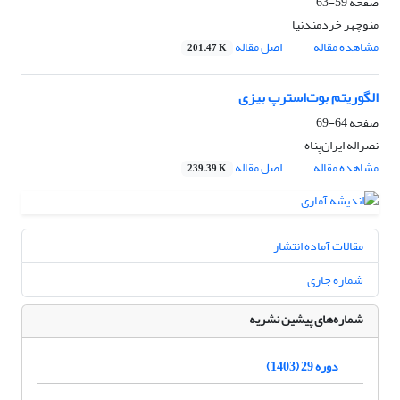
صفحه
59-63
منوچهر خردمندنیا
مشاهده مقاله
اصل مقاله
201.47 K
الگوریتم بوت‌استرپ بیزی
صفحه
64-69
نصراله ایران‌پناه
مشاهده مقاله
اصل مقاله
239.39 K
مقالات آماده انتشار
شماره جاری
شماره‌های پیشین نشریه
دوره 29 (1403)