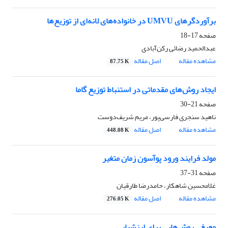
برآوردگرهای UMVU در خانواده‌های لانه‌ای از توزیع‌ها
صفحه
17-18
عبدالحمید رضائی رکن‌آبادی
مشاهده مقاله
اصل مقاله
87.75 K
ایجاد روش‌های مقدماتی در استنباط توزیع گاما
صفحه
21-30
ناهید سنجری فارسی‌پور، مریم شریف‌دوست
مشاهده مقاله
اصل مقاله
448.08 K
مولد فرایند ورود پوآسون زمان متغیر
صفحه
31-37
غلامحسین شاهکار، حامدرضا طارقیان
مشاهده مقاله
اصل مقاله
276.05 K
معرفی روش‌هایی برای ارزشیابی