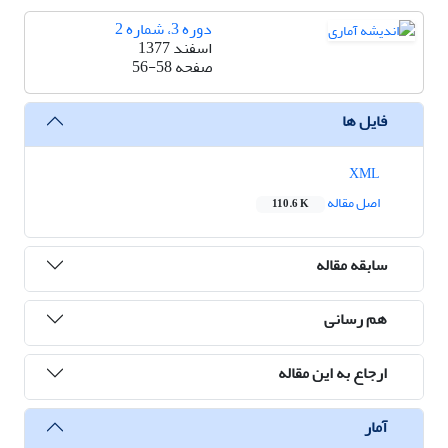
دوره 3، شماره 2
اسفند 1377
صفحه
56-58
فایل ها
XML
اصل مقاله
110.6 K
سابقه مقاله
هم رسانی
ارجاع به این مقاله
آمار