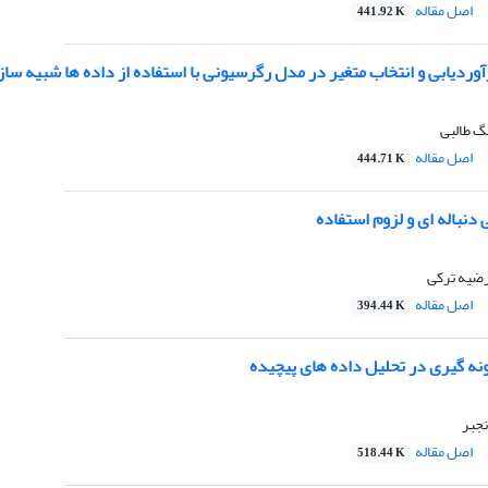
اصل مقاله
441.92 K
ردیابی و انتخاب متغیر در مدل رگرسیونی با استفاده از داده ها شبیه سا
گ طالبی
اصل مقاله
444.71 K
دنباله ای و لزوم استفاده
ضیه ترکی
اصل مقاله
394.44 K
نه گیری در تحلیل داده های پیچیده
نجبر
اصل مقاله
518.44 K