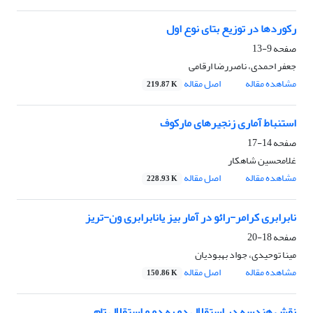
رکوردها در توزیع بتای نوع اول
صفحه
9-13
جعفر احمدی، ناصررضا ارقامی
مشاهده مقاله
اصل مقاله
219.87 K
استنباط آماری زنجیرهای مارکوف
صفحه
14-17
غلامحسین شاهکار
مشاهده مقاله
اصل مقاله
228.93 K
نابرابری کرامر-رائو در آمار بیز یانابرابری ون-تریز
صفحه
18-20
مینا توحیدی، جواد بهبودیان
مشاهده مقاله
اصل مقاله
150.86 K
نقش هندسه در استقلال دو به دو و استقلال تام