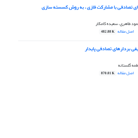
ای تصادفی با مشارکت فازی ، به روش کسسته سازی
مود طاهری، سعیده کامکار
اصل مقاله
482.88 K
یفی بردارهای تصادفی پایدار
مه گلستانه
اصل مقاله
870.01 K