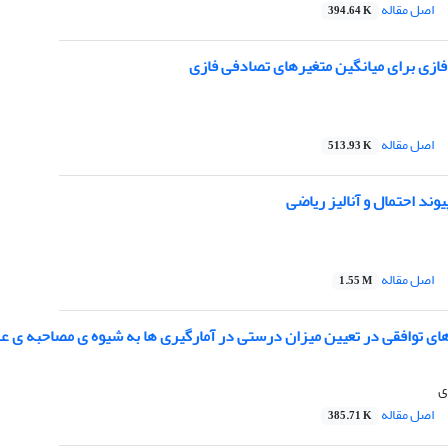
اصل مقاله
394.64 K
فازی برای میانگین متغیرهای تصادفی فازی
اصل مقاله
513.93 K
وند احتمال و آنالیز ریاضی
اصل مقاله
1.55 M
های توافقی در تعیین میزان درستی در آمارگیری ها به شیوه ی مصاحبه ی ع
ی
اصل مقاله
385.71 K