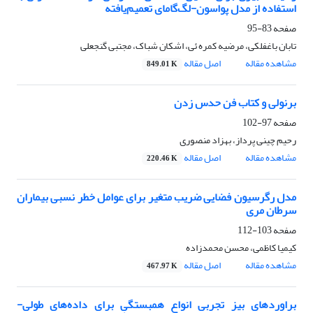
استفاده از مدل پواسون-لگ‌گامای تعمیم‌یافته
صفحه
83-95
تابان باغفلکی، مرضیه کمره ئی، اشکان شباک، مجتبی گنجعلی
مشاهده مقاله
اصل مقاله
849.01 K
برنولی و کتاب فن حدس زدن
صفحه
97-102
رحیم چینی پرداز، بهزاد منصوری
مشاهده مقاله
اصل مقاله
220.46 K
مدل رگرسیون فضایی ضریب متغیر برای عوامل خطر نسبی بیماران
سرطان مری
صفحه
103-112
کیمیا کاظمی، محسن محمدزاده
مشاهده مقاله
اصل مقاله
467.97 K
براورد‌های بیز تجربی انواع همبستگی برای داده‌های طولی-