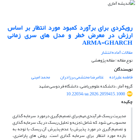
رویکردی برای برآورد کمبود مورد انتظار بر اساس
ارزش در معرض خطر و مدل های سری زمانی
ARMA-GHARCH
مقالات آماده انتشار
نوع مقاله : مقاله پژوهشی
نویسندگان
فاطمه علیزاده
غلامرضا محتشمی برزادران
محمد امینی
گروه آمار، دانشکده علوم ریاضی، دانشگاه فردوسی مشهد
10.22034/aa.2026.2059415.1000
چکیده
مدیریت ریسک فرآیندی مهم برای تصمیم گیری درمورد سرمایه گذاری
محسوب می شود که شامل تجزیه و تحلیل ریسک در یک سرمایه گذاری
و تصمیم گیری در مورد پذیرش یا عدم پذیرش آن ریسک با توجه به
بازده مورد انتظار برای سرمایه گذاری است. روش های پارامتری،