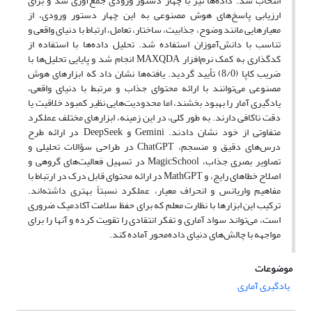
انتخاب شد. داده‌ها نیز با چهار دستور ورودی جمع‌آوری شد و برای
ارزیابی پاسخ‌های هوش مصنوعی به این چهار دستور ورودی، از
معیارهایی مانند وضوح، جذابیت، ساختار، تعامل، ارتباط با دنیای واقعی و
تناسب با دانش‌آموزان استفاده شد. تحلیل داده‌ها با استفاده از
کدگذاری به کمک نرم‌افزار MAXQDA انجام شد و پایایی تحلیل‌ها با
ضریب کاپا (8/0) تأیید گردید. یافته‌ها نشان داد که ابزارهای هوش
مصنوعی می‌توانند با ارائه محتوای جذاب و مرتبط با دنیای واقعی،
یادگیری آمار را بهبود بخشند، اما محدودیت‌هایی نظیر کمبود خلاقیت یا
دقت ناکافی دارند. به طور کلی، در این زمینه، ابزارهای مختلف عملکرد
متفاوتی از خود نشان دادند. Gemini و DeepSeek در ارائه طرح
درس‌های دقیق و منسجم، ChatGPT در طراحی سؤالات تحلیلی و
تصاویر بصری جذاب، MagicSchool در تسهیل فعالیت‌های گروهی و
اصلاح خطاهای رایج، و MathGPT در ارائه محتوای قابل درک در ارتباط با
مفاهیم واریانس و انحراف معیار، عملکرد نسبتاً بهتری داشته‌اند.
ترکیب این ابزارها با نظارت معلم که برای حفظ سلامت آکادمیک ضروری
است، می‌تواند سواد آماری و تفکر انتقادی را تقویت کرده و آنها را برای
مواجهه با چالش‌های دنیای داده‌محور آماده کند.
موضوعات
یادگیری آماری