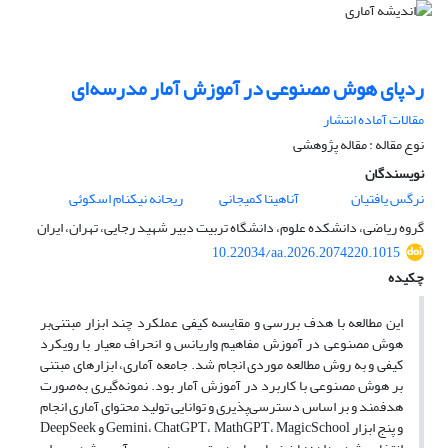
ردپای هوش مصنوعی در آموزش آمار مدرسه‌ای
مقالات آماده انتشار
نوع مقاله : مقاله پژوهشی
نویسندگان
نرگس یافتیان
آناهیتا کمیجانی
ریحانه نیکنام اسکوئی
گروه ریاضی، دانشکده علوم، دانشگاه تربیت دبیر شهید رجایی، تهران، ایران
10.22034/aa.2026.2074220.1015
چکیده
این مطالعه با هدف بررسی و مقایسه کیفی عملکرد چند ابزار مبتنی‌بر
هوش مصنوعی در آموزش مفاهیم واریانس و انحراف معیار با رویکرد
کیفی و به روش مطالعه موردی انجام شد. جامعه آماری، ابزارهای مبتنی
بر هوش مصنوعی با کاربرد در آموزش آمار بود. نمونه‌گیری به‌صورت
هدفمند و بر اساس دسترسی‌پذیری و توانایی تولید محتوای آماری انجام
و پنج ابزار Gemini، ChatGPT، MathGPT، MagicSchool و DeepSeek