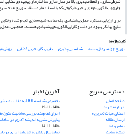
شرطی‌سازی، و انعطاف‌پذیری بالا در مدل‌سازی ساختارهای پیچیده‌ی فضایی است
چارچوب الگوریتم‌های زنجیر مارکوفی که با استفاده از مشتقات توزیع هدف، ن
برای ارزیابی عملکرد مدل پیشنهادی، یک مطالعه شبیه‌سازی انجام شده و نتایج
نتایج بیانگر بهبود در دقت و کارایی الگوریتم پیشنهادی هستند. همچنین، مدل پیشن
کلیدواژه‌ها
توزیع چوله نرمال بسته
شناسایی پذیری
تغییرنگار تجربی فضایی
روش مون
دسترسی سریع
آخرین اخبار
صفحه اصلی
تخصیص شناسه DOI به مقالات منتشرشده در سال ۱۴۰۳
درباره نشریه
1404-11-19
اعضای هیات تحریریه
اجرای نظام‌مند بررسی مشابهت متون مق
ارسال مقاله
پذیرش نشریه اندیشه آماری در سامانه SUDOC فرانس
تماس با ما
1404-11-14
نقشه سایت
نمایه‌سازی نشریه اندیشه آماری در پایگاه D