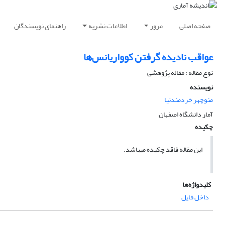
صفحه اصلی
مرور
اطلاعات نشریه
راهنمای نویسندگان
عواقب نادیده گرفتن کوواریانس‌ها
نوع مقاله : مقاله پژوهشی
نویسنده
منوچهر خردمندنیا
آمار دانشگاه اصفهان
چکیده
این مقاله فاقد چکیده می​باشد.
کلیدواژه‌ها
داخل فایل