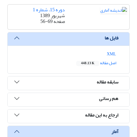
دوره 15، شماره 1
شهریور 1389
صفحه
56-69
فایل ها
XML
اصل مقاله
448.13 K
سابقه مقاله
هم رسانی
ارجاع به این مقاله
آمار