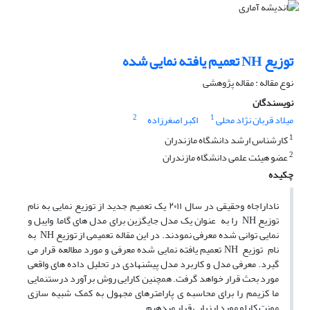
توزیع NH تعمیم یافته نمایی شده
نوع مقاله : مقاله پژوهشی
نویسندگان
2
1
میلاد قربان نژاد محلی
اکبر اصغرزاده
1
کارشناس ارشد دانشگاه مازندران
2
عضو هیئت علمی دانشگاه مازندران
چکیده
ناداراجاه وحقیقی در سال ۲۰۱۱ یک تعمیم جدید از توزیع نمایی به نام
توزیع NH
را به عنوان یک مدل جایگزین برای مدل های گاما
,
وایبل و
نمایی توانی شده معرفی نمودند. در این مقاله
,
تعمیمی از توزیع
NH
به
نام توزیع NH
تعمیم یافته نمایی شده معرفی و مورد مطالعه قرار می
گیرد. معرفی مدل و کاربرد مدل پیشنهادی در تحلیل داده های واقعی
مورد بحث قرار خواهد گرفت. همچنین کارایی روش برآورد درستنمایی
ما کزیمم را برای محاسبه ی پارامترهای مجهول به کمک شبیه سازی
مونت کارلو مورد ارزیابی قرار میدهیم