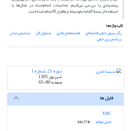
پیشنهادی را بررسی می‌کنیم. محاسبات انجام‌شده در مثال‌ها با
استفاده از بستۀ آلاباما‎‎ به‌وسیلۀ نرم‌افزار ‎R‎ انجام شده است
کلیدواژه‌ها
رگرسیون خطی فاصله‌ای
فاصله‌های فازی
شمول کل
تشخیص مدل
برنامه‌ریزی خطی
دوره 21، شماره 1
شهریور 1395
صفحه
65-80
فایل ها
XML
اصل مقاله
342.77 K