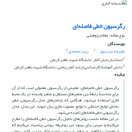
رگرسیون خطی فاصله‌ای
نوع مقاله : مقاله پژوهشی
نویسندگان
2
1
علیرضا عرب پور
زینب محمدی
1
استادیار بخش آمار، دانشگاه شهید باهنر کرمان
2
دانش آموختۀ کارشناسی ارشد آمار ریاضی، دانشگاه شهید باهنر کرمان
چکیده
رگرسیون خطی فاصله‌ای‏، تعمیمی از رگرسیون معمولی است که از آن
برای محاسبۀ رابطۀ بین متغیرهای مستقل و متغیر وابسته در یک محیط
فازی استفاده می‌شود. هنگامی که پارامترهای مدل رگرسیونی خطی
به‌جای توابع احتمالی با توابع عضویت فازی بیان شوند، این مدل، مدل
رگرسیونی خطی فاصله‌ای نامیده می‌شود.
در این مقاله نخست روش‌های تحلیل رگرسیون خطی فاصله‌ای را مطرح
می‌کنیم و سپس برای بهبود این روش‌ها، روشی پیشنهاد می‌کنیم که
ابهام مدل را کاهش می‌دهد. در نهایت با چند مثال عددی‏، کارایی روش