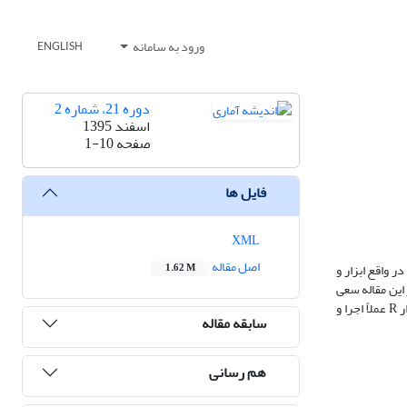
ورود به سامانه
ENGLISH
دوره 21، شماره 2
اسفند 1395
صفحه
1-10
فایل ها
XML
اصل مقاله
‎Calculator.LR.FNs انجام شده است. این بسته‌ها قابلیت نصب بر روی نرم‌افزار ‎R‎ را دارند و در واقع ابزار و
1.62 M
درک بهتر خوانندگان، در این مقاله سعی
شده است تا دستور‌العمل‌ها و مقایسات به‌وسیلۀ مثال‌های عددی زیادی مطرح و توضیح داده شوند و پیشنهاد می‌شود که خوانندگان دستورات مثال‌ها را در نرم‌افزار ‎R‎ عملاً اجرا و
سابقه مقاله
هم رسانی