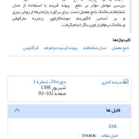
بررسی عوامل مؤثر بر دفع پیوند قرینه با استفاده از مدل
شفایافته به‌کمک تابع مفصل است. برای برآورد پارامترها از روش بیزی
و بر اساس الگوریتم مونته‌کارلوی زنجیره مارکوفی
و به‌کمک نرم‌افزار اوپن باگز انجام گرفت.
کلیدواژه‌ها
تابع مفصل
مدل شفایافته
پیوند قرنیه دو طرفه
کراکتوس
دوره 24، شماره 1
شهریور 1398
صفحه
93-102
فایل ها
XML
اصل مقاله
374.03 K