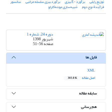
توزیع رایلی
برآورد ‎ E-‎بیزی
برآورد بیزی سلسله مراتبی
سانسور
فزآیندۀ نوع دوم
شبیه‌سازی مونته‌کارلو
دوره 24، شماره 1
شهریور 1398
صفحه
51-56
فایل ها
XML
اصل مقاله
303.8 K
سابقه مقاله
هم رسانی