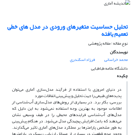
تحلیل حساسیت متغیرهای ورودی در مدل های خطی
تعمیم یافته
نوع مقاله : مقاله پژوهشی
نویسندگان
محمد خراسانی
فرزاد اسکندری
دانشگاه علامه طباطبایی
چکیده
در دنیای امروزی با استفاده از فرآیند مدل‌سازی آماری می‌‌توان
پدیده‌‏های طبیعی را جهت تحلیل و پیش‌‏بینی اتفاقات مورد
بررسی، بکار برد. دﺭ ﺑﺴﻴﺎﺭﯼ ﺍﺯ ﺭﻭﺵ‌ﻫﺎﯼ ﻣﺪﻝ‌ﺳﺎﺯﯼ ﺁﺏ‌ﺷﻨﺎﺳﯽ ﺍﺯ
ﺍﻃﻼﻋﺎﺕ ﻣﻮﺟﻮﺩ ﺑﻪ ﺑﻬﺘﺮﻳﻦ ﻭﺟﻪ ﺍﺳﺘﻔﺎﺩﻩ ﻧﻤﯽ‌‌ﺷﻮد به این دلیل که
مدﻝ‌‌ﻫﺎﯼ ﺁﺏ‌ﺷﻨﺎﺳﯽ فرﺍﻳﻨﺪﻫﺎﯼ ﻣﺤﻴﻄﯽ ﺭﺍ ﺩﺭ ﻃﻴﻒ ﻭﺳﻴﻌﯽ ‏نشاﻥ
ﻣﯽ‌ﺩﻫﻨﺪ ﮐﻪ ﺑﺎﻋﺚ ﺍﻓﺰﺍﻳﺶ ﭘﻴﭽﻴﺪﮔﯽ ﻣﺪﻝ می‌‌شود. در هنگام پیش‌بینی
به طور مشخص پارامترها بر عملکرد مدل‌های آماری تاثیر می‌‌گذارند.
وجود عدم قطعیت در بسیاری از مسائل ارزیابی ریسک در پارامترها