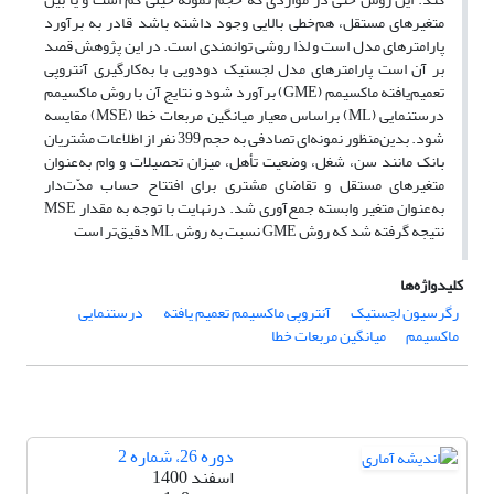
متغیرهای مستقل، هم‌خطی بالایی وجود داشته باشد قادر به برآورد
پارامترهای مدل است و لذا روشی توانمندی است. در این پژوهش قصد
بر آن است پارامترهای مدل لجستیک دودویی با به‌کارگیری آنتروپی
تعمیم‌یافته ماکسیمم (GME)‎ برآورد شود و نتایج آن با روش ماکسیمم
درستنمایی ‎(ML)‎ براساس معیار میانگین مربعات خطا‎(MSE) ‎ مقایسه
شود. بدین‌منظور نمونه‌ای تصادفی به حجم ‎399‎ نفر از اطلاعات مشتریان
بانک مانند سن، شغل، وضعیت تأهل، میزان تحصیلات و وام به‌عنوان
متغیرهای مستقل و تقاضای مشتری برای افتتاح حساب مدّت‌دار
به‌عنوان متغیر وابسته جمع‌آوری شد. درنهایت با توجه به مقدار ‎MSE‎
نتیجه گرفته شد که روش GME نسبت به روش ML‎ دقیق‌تر است
کلیدواژه‌ها
رگرسیون لجستیک
آنتروپی ماکسیمم تعمیم یافته
درستنمایی
ماکسیمم
میانگین مربعات خطا
دوره 26، شماره 2
اسفند 1400