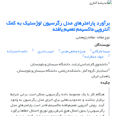
برآورد پارامترهای مدل رگرسیون لوژستیک به کمک
آنتروپی ماکسیمم تعمیم یافته
نوع مقاله : مقاله پژوهشی
نویسندگان
2
2
1
مهسا مارکانی
منیژه صانعی طبس
حبیب نادری
حامد احمدزاده
2
2
جواد جمالزاده
1
دانشجوی کارشناسی ارشد، دانشگاه سیستان و بلوچستان
2
استادیار، گروه آمار، دانشکده ریاضی، دانشگاه سیستان و بلوچستان،
زاهدان، ایران.
چکیده
هنگام کار با یک مجموعه داده رگرسیونی ممکن است برخی شرایط
برقرار نباشند و محدودیت‌هایی برای اجرای مدل رگرسیون به وجود
آیند. روش آنتروپی تعمیم‌یافته ماکسیمم قادر است پارامترهای مدل
رگرسیونی را بدون اعمال هیچ شرطی روی توزیع احتمال خطاها برآورد
کند. این روش حتی در مواردی که حجم نمونه خیلی کم است و یا بین