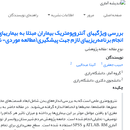
صفحه اصلی
مرور
اطلاعات نشریه
راهنمای نویسندگان
بررسی ویژگیهای آنتروپومتریک بیماران مبتلا به بیماریهای
انجام برنامه‌ریزیهای لازم جهت پیشگیری(مطالعه موردی- ش
نوع مقاله : مقاله پژوهشی
نویسندگان
2
1
حبیب جعفری
آنیتا عبدالهی
1
گروه آمار، دانشگاه رازی
2
دانشجوی دکتری، دانشگاه رازی
چکیده
نتروپومتری علمی است که به بررسی اندازه‌های بدن شامل ابعاد قسمت‌های مختلف
عمق‌ها، فاصله‌ها، محیط‌ها و انحنا‌ها اندازه گرفته می‌‌شوند. در مقاله حاضر ب
مغزی) و یافتن عوامل موثر بر این بیماری‌ها پرداخته و میزان تاثیر هر کدام ر
توصیفی- تحلیلی انجام شده است. جامعه پژوهش مردم شهرستان روانسر از توابع ا