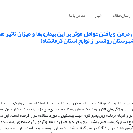
ارسال مقاله
اخبار
تماس با ما
 مزمن و یافتن عوامل موثر بر این بیماری‌ها و میزان تاثیر هر
هرستان روانسر از توابع استان کرمانشاه)
، میدان حرکت و قدرت عضلات بدن می‌‌پردازد. معمولا ابعاد اختصاصی فردی مانند ارتفا
ه بررسی ویژگی‌های آنتروپومتریک بیمارن مبتلا به بیماری‌‌های مزمن (دیابت، فشار خون، س
ا برای انجام برنامه ریزی­‌‌های لازم جهت پیشگیری، مورد مطالعه قرار گرفته است. این
ستان کرمانشاه می‌باشد. برای تجزیه و تحلیل داده‌ها و آزمون فرضیه‌های ارائه شده از
آماری M‏ATLAB، R و SPSS استفاده شده است. سطح معنی‌­‌‌داری برای تمام آزمون‌ها کمتر از 0/05 در نظر گرفته شد. به منظور توصیف و خلاصه 