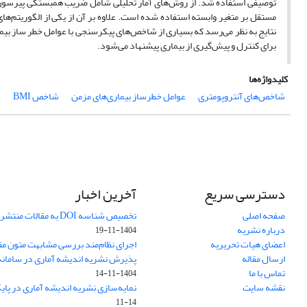
توصیفی استفاده شد. از روش‌های آمار تحلیلی شامل ضریب همبستگی پیرسون به
مستقل بر متغیر وابسته استفاده شده است. علاوه بر آن از یکی از الگوریتم‌‌های 
نتایج به نظر می‌‌رسد که بسیاری از شاخص‌های پیکرسنجی با عوامل خطر ساز بیمار
برای کنترل و پیش‌گیری از بیماری پیشنهاد می‌شود.
کلیدواژه‌ها
شاخص‌های آنتروپومتری
عوامل خطرساز بیماری‌های مزمن
شاخص BMI
دسترسی سریع
آخرین اخبار
صفحه اصلی
تخصیص شناسه DOI به مقالات منتشرشده در سال ۱۴۰۳
درباره نشریه
1404-11-19
اعضای هیات تحریریه
اجرای نظام‌مند بررسی مشابهت متون مق
ارسال مقاله
پذیرش نشریه اندیشه آماری در سامانه SUDOC فرانس
تماس با ما
1404-11-14
نقشه سایت
نمایه‌سازی نشریه اندیشه آماری در پایگاه D
11-14