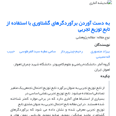
به دست آوردن برآوردگرهای گشتاوری با استفاده از
تابع توزیع تجربی
نوع مقاله : مقاله پژوهشی
نویسندگان
بهزاد منصوری
رحیم چینی‌پرداز
سامی عطیه سید الفرطوسی
حبیب
اله ممبینی
گروه آمار، دانشکده ریاضی و علوم کامپیوتر، دانشگاه شهید چمران اهواز،
اهواز، ایران
چکیده
از تابع توزیع تجربی به عنوان برآورد تابع توزیع احتمال تجمعی یک متغیر
تصادفی استفاده میشود. تابع توزیع تجربی نقشی اساسی در
بسیاری از استنباط های آماری دارد که در برخی موارد کمتر شناخته
شده هستند. در این مقاله تابع احتمال تجربی به عنوان مشتق تابع
توزیع تجربی معرفی شده و نشان داده می شود که برآوردگرهای
گشتاوری مانند میانگین نمونه، میانه نمونه، واریانس نمون های و