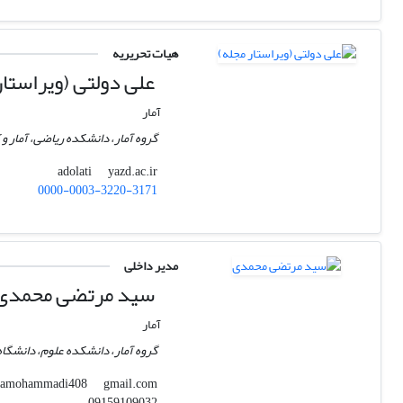
هیات تحریریه
علی دولتی (ویراستار
آمار
گروه آمار، دانشکده ریاضی، آمار و 
yazd.ac.ir
adolati
0000-0003-3220-3171
مدیر داخلی
سید مرتضی محمدی
آمار
گروه آمار، دانشکده علوم، دانشگاه
gmail.com
mortezamohammadi408
09159109032