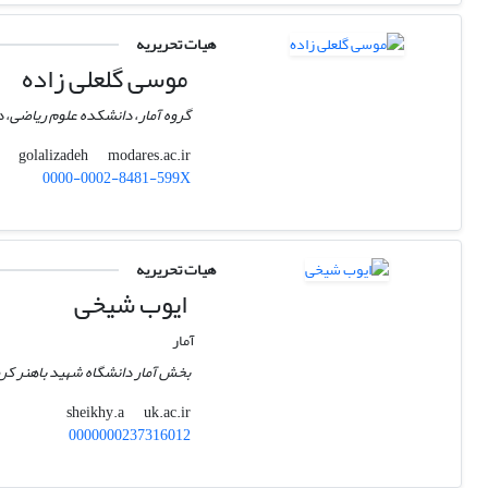
هیات تحریریه
موسی گلعلی زاده
گروه آمار، دانشکده علوم ریاضی،
modares.ac.ir
golalizadeh
0000-0002-8481-599X
هیات تحریریه
ایوب شیخی
آمار
بخش آمار دانشگاه شهید باهنر کر
uk.ac.ir
sheikhy.a
0000000237316012