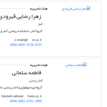
هیات تحریریه
زهرا رضایی قهرودی
آمار
گروه آمار، دانشکده ریاضی، آمار و 
ut.ac.ir
z.rezaeigh
0000-0002-9138-8535
هیات تحریریه
فاطمه سلمانی
آمار زیستی
گروه اپیدمیولوژی و آمار زیستی، 
bums.ac.ir
fatemeh.salmani
0000-0001-6781-3899