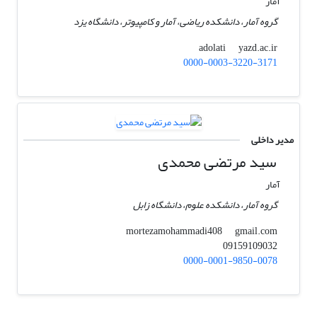
آمار
گروه آمار، دانشکده ریاضی، آمار و کامپیوتر، دانشگاه یزد
yazd.ac.ir
adolati
0000-0003-3220-3171
مدیر داخلی
سید مرتضی محمدی
آمار
گروه آمار، دانشکده علوم، دانشگاه زابل
gmail.com
mortezamohammadi408
09159109032
0000-0001-9850-0078