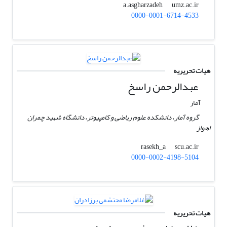
umz.ac.ir
a.asgharzadeh
0000-0001-6714-4533
هیات تحریریه
عبدالرحمن راسخ
آمار
گروه آمار، دانشکده علوم ریاضی و کامپیوتر، دانشگاه شهید چمران
اهواز
scu.ac.ir
rasekh_a
0000-0002-4198-5104
هیات تحریریه