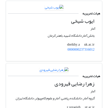
هیات تحریریه
ایوب شیخی
آمار
بخش آمار دانشگاه شهید باهنر کرمان
uk.ac.ir
sheikhy.a
0000000237316012
هیات تحریریه
زهرا رضایی قهرودی
آمار
گروه آمار، دانشکده ریاضی، آمار و علوم کامپیوتر، دانشگاه تهران
ut.ac.ir
z.rezaeigh