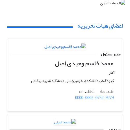
اعضای هیات تحریریه
مدیر مسئول
محمد قاسم وحیدی اصل
آمار
گروه آمار، دانشکده علوم ریاضی، دانشگاه شهید بهشتی
sbu.ac.ir
m-vahidi
0000-0002-0752-9279
سردبیر