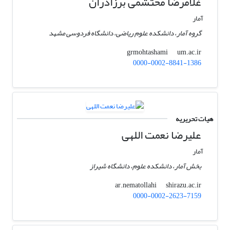
غلامرضا محتشمی برزادران
آمار
گروه آمار، دانشکده علوم ریاضی، دانشگاه فردوسی مشهد
um.ac.ir
grmohtashami
0000-0002-8841-1386
هیات تحریریه
علیرضا نعمت اللهی
آمار
بخش آمار، دانشکده علوم، دانشگاه شیراز
shirazu.ac.ir
ar.nematollahi
0000-0002-2623-7159