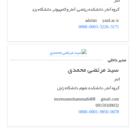
آمار
گروه آمار، دانشکده ریاضی، آمار و کامپیوتر، دانشگاه یزد
yazd.ac.ir
adolati
0000-0003-3220-3171
مدیر داخلی
سید مرتضی محمدی
آمار
گروه آمار، دانشکده علوم، دانشگاه زابل
gmail.com
mortezamohammadi408
09159109032
0000-0001-9850-0078