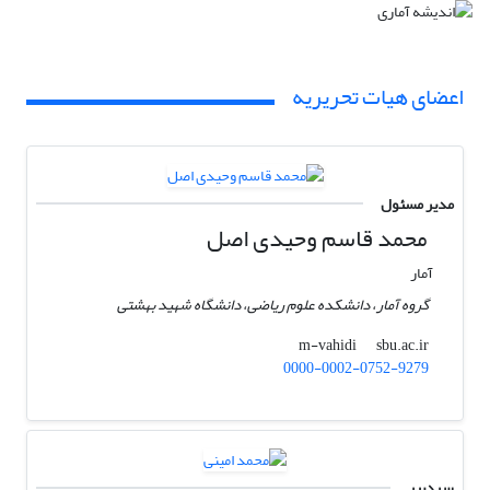
اعضای هیات تحریریه
مدیر مسئول
محمد قاسم وحیدی اصل
آمار
گروه آمار، دانشکده علوم ریاضی، دانشگاه شهید بهشتی
sbu.ac.ir
m-vahidi
0000-0002-0752-9279
سردبیر