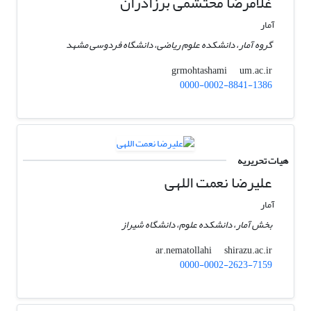
غلامرضا محتشمی برزادران
آمار
گروه آمار، دانشکده علوم ریاضی، دانشگاه فردوسی مشهد
um.ac.ir
grmohtashami
0000-0002-8841-1386
هیات تحریریه
علیرضا نعمت اللهی
آمار
بخش آمار، دانشکده علوم، دانشگاه شیراز
shirazu.ac.ir
ar.nematollahi
0000-0002-2623-7159