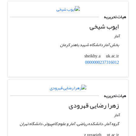
هیات تحریریه
ایوب شیخی
آمار
بخش آمار دانشگاه شهید باهنر کرمان
uk.ac.ir
sheikhy.a
0000000237316012
هیات تحریریه
زهرا رضایی قهرودی
آمار
گروه آمار، دانشکده ریاضی، آمار و علوم کامپیوتر، دانشگاه تهران
ut.ac.ir
z.rezaeigh