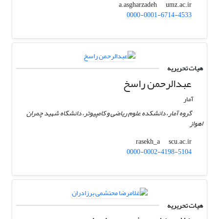
umz.ac.ir
a.asgharzadeh
0000-0001-6714-4533
هیات تحریریه
عبدالرحمن راسخ
آمار
گروه آمار، دانشکده علوم ریاضی و کامپیوتر، دانشگاه شهید چمران
اهواز
scu.ac.ir
rasekh_a
0000-0002-4198-5104
هیات تحریریه