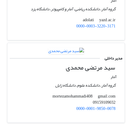
آمار
گروه آمار، دانشکده ریاضی، آمار و کامپیوتر، دانشگاه یزد
yazd.ac.ir
adolati
0000-0003-3220-3171
مدیر داخلی
سید مرتضی محمدی
آمار
گروه آمار، دانشکده علوم، دانشگاه زابل
gmail.com
mortezamohammadi408
09159109032
0000-0001-9850-0078