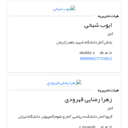
هیات تحریریه
ایوب شیخی
آمار
بخش آمار دانشگاه شهید باهنر کرمان
uk.ac.ir
sheikhy.a
0000000237316012
هیات تحریریه
زهرا رضایی قهرودی
آمار
گروه آمار، دانشکده ریاضی، آمار و علوم کامپیوتر، دانشگاه تهران
ut.ac.ir
z.rezaeigh