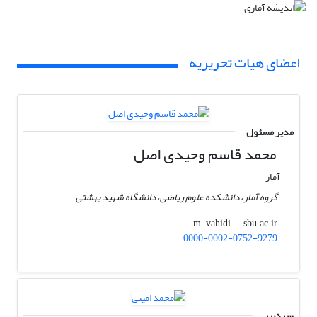
اعضای هیات تحریریه
مدیر مسئول
محمد قاسم وحیدی اصل
آمار
گروه آمار، دانشکده علوم ریاضی، دانشگاه شهید بهشتی
sbu.ac.ir
m-vahidi
0000-0002-0752-9279
سردبیر