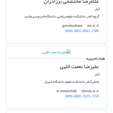
غلامرضا محتشمی برزادران
آمار
گروه آمار، دانشکده علوم ریاضی، دانشگاه فردوسی مشهد
um.ac.ir
grmohtashami
0000-0002-8841-1386
هیات تحریریه
علیرضا نعمت اللهی
آمار
بخش آمار، دانشکده علوم، دانشگاه شیراز
shirazu.ac.ir
ar.nematollahi
0000-0002-2623-7159