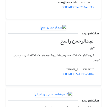
umz.ac.ir
a.asgharzadeh
0000-0001-6714-4533
هیات تحریریه
عبدالرحمن راسخ
آمار
گروه آمار، دانشکده علوم ریاضی و کامپیوتر، دانشگاه شهید چمران
اهواز
scu.ac.ir
rasekh_a
0000-0002-4198-5104
هیات تحریریه